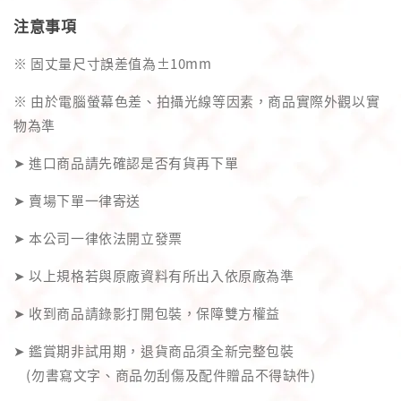
注意事項
※ 固丈量尺寸誤差值為±10mm
※ 由於電腦螢幕色差、拍攝光線等因素，商品實際外觀以實
物為準
➤ 進口商品請先確認是否有貨再下單
➤ 賣場下單一律寄送
➤ 本公司一律依法開立發票
➤ 以上規格若與原廠資料有所出入依原廠為準
➤ 收到商品請錄影打開包裝，保障雙方權益
➤ 鑑賞期非試用期，退貨商品須全新完整包裝
(勿書寫文字、商品勿刮傷及配件贈品不得缺件)