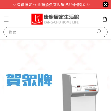
✨ 會員限定 ⇝ 全館消費立即獲得5%回饋金 ✨
搜尋