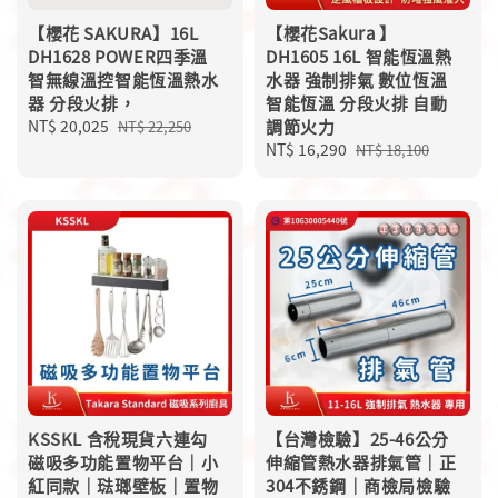
【櫻花 SAKURA】16L
【櫻花Sakura 】
DH1628 POWER四季溫
DH1605 16L 智能恆溫熱
智無線溫控智能恆溫熱水
水器 強制排氣 數位恆溫
器 分段火排，
智能恆溫 分段火排 自動
Sale
NT$ 20,025
Regular
調節火力
NT$ 22,250
price
price
Sale
NT$ 16,290
Regular
NT$ 18,100
price
price
KSSKL 含稅現貨六連勾
【台灣檢驗】25-46公分
磁吸多功能置物平台｜小
伸縮管熱水器排氣管｜正
紅同款｜琺瑯壁板｜置物
304不銹鋼｜商檢局檢驗