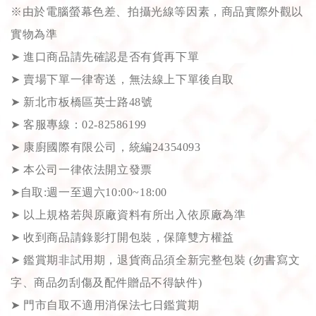
※由於電腦螢幕色差、拍攝光線等因素，商品實際外觀以
實物為準
➤
進口商品請先確認是否有貨再下單
➤
賣場下單一律寄送，無法線上下單後自取
➤
新北市板橋區英士路48號
➤
客服專線：02-82586199
➤
康廚國際有限公司，統編24354093
➤
本公司一律依法開立發票
➤
自取:週一至週六10:00~18:00
➤
以上規格若與原廠資料有所出入依原廠為準
➤
收到商品請錄影打開包裝，保障雙方權益
➤
鑑賞期非試用期，退貨商品須全新完整包裝 (勿書寫文
字、商品勿刮傷及配件贈品不得缺件)
➤
門市自取不適用消保法七日鑑賞期