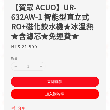
【賀眾 ACUO】UR-
632AW-1 智能型直立式
RO+磁化飲水機★冰溫熱
★含濾芯★免運費★
Regular
NT$ 21,500
price
數量
立即購買
加入購物車
分享