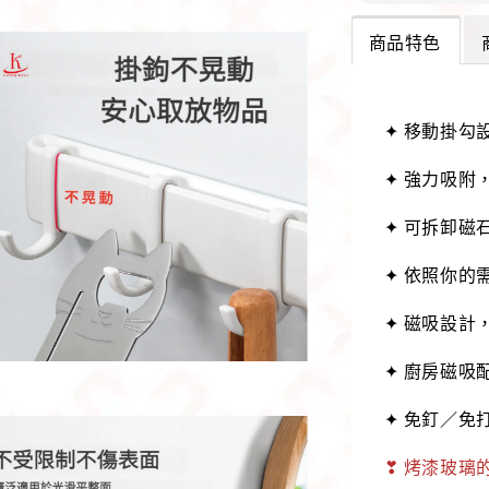
商品特色
✦ 移動掛勾
✦ 強力吸附
✦ 可拆卸磁
✦ 依照你的
✦ 磁吸設計
✦ 廚房磁吸
✦ 免釘／免
❣
烤漆玻璃