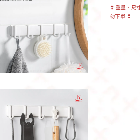
❣ 重量、尺
勿下單 ❣