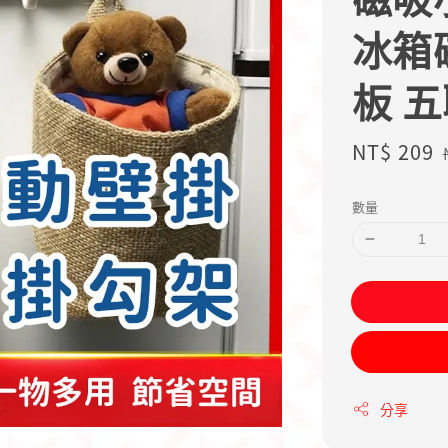
冰箱
板 
Sale
NT$ 209
price
數量
分享