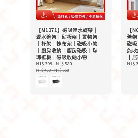
【M1071】磁吸瀝水碟架｜
【N
瀝水碗架｜砧板架｜置物架
蓋架
｜杯架｜抹布架｜磁吸小物
磁吸
｜廚房收納｜廚房磁吸｜琺
能收
瑯壁板｜磁吸收納小物
｜居
Sale
NT$ 399
-
NT$ 580
Regular
Sale
NT$ 
price
price
price
NT$ 450
-
NT$ 650