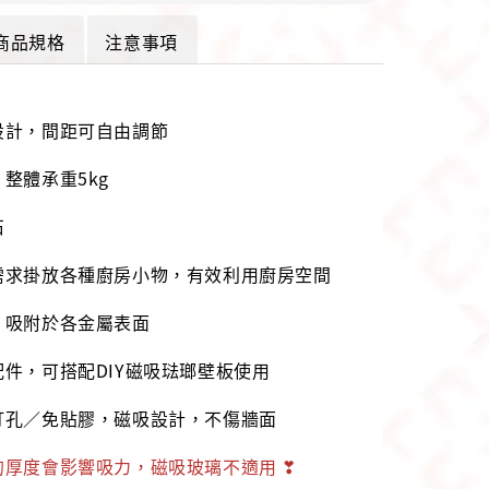
商品規格
注意事項
設計，間距可自由調節
，整體承重5kg
石
需求掛放各種廚房小物，有效利用廚房空間
，吸附於各金屬表面
配件，可搭配DIY磁吸琺瑯壁板使用
打孔／免貼膠，磁吸設計，不傷牆面
的厚度會影響吸力，磁吸玻璃不適用
❣