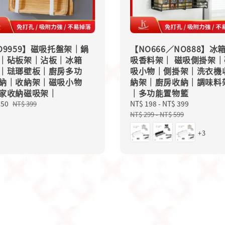
O9959】磁吸托盤架｜鍋
【NO666／NO888】冰
｜砧板架｜沾板｜冰箱
吸香料架｜ 磁吸側掛架｜
｜琺瑯壁板｜廚房多功
吸小物｜側掛架｜洗衣機
納｜收納架｜磁吸小物
納架｜廚房收納｜調味料
家收納磁吸架｜
｜多功能置物籃
250
Regular
Sale
NT$ 198
-
NT$ 399
Regular
NT$ 399
price
price
price
NT$ 299
-
NT$ 599
+3