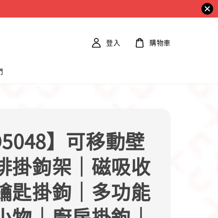
登入
購物車
們
O5048】可移動壁
排掛鉤架｜磁吸收
鑰匙掛鉤｜多功能
小物｜廚房掛鉤｜