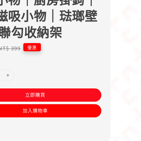
磁吸小物｜琺瑯壁
五聯勾收納架
Regular
優惠
NT$ 399
price
立即購買
加入購物車