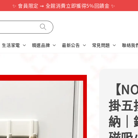
✨ 會員限定 ⇝ 全館消費立即獲得5%回饋金 ✨
生活家電
精選品牌
最新公告
常見問題
聯絡我
【N
掛五
納｜
磁吸