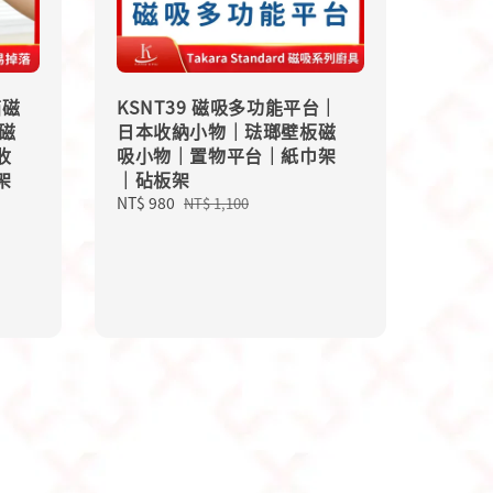
箱磁
KSNT39 磁吸多功能平台｜
磁
日本收納小物｜琺瑯壁板磁
收
吸小物｜置物平台｜紙巾架
架
｜砧板架
Sale
NT$ 980
Regular
NT$ 1,100
price
price