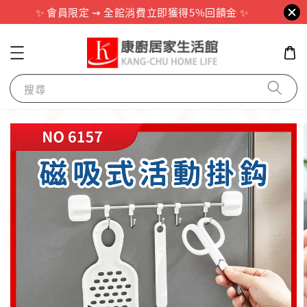
✨ 會員限定 ⇝ 全館消費立即獲得5%回饋金 ✨
搜尋