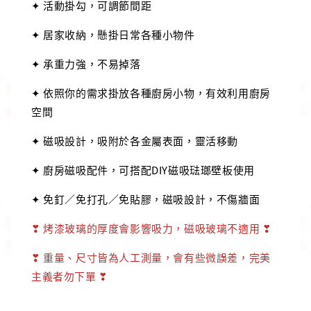
✦ 活動掛勾，可調節間距
✦ 居家收納，懸掛日常各種小物件
✦ 承重力強，不易掉落
✦ 依照你的需求掛放各種廚房小物，有效利用廚房
空間
✦ 磁吸設計，吸附於各金屬表面，靈活移動
✦ 廚房磁吸配件，可搭配DIY磁吸琺瑯壁板使用
✦ 免釘／免打孔／免貼膠，磁吸設計，不傷牆面
❣
烤漆玻璃的厚度會影響吸力，磁吸玻璃不適用
❣
❣ 重量、尺寸皆為人工測量，會有些微誤差，完美
主義者勿下單 ❣