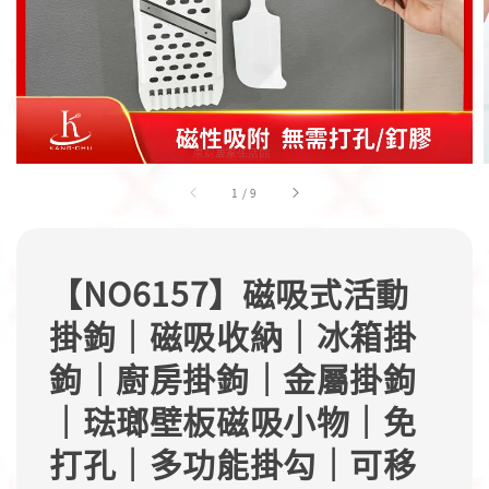
1
/
9
【NO6157】磁吸式活動
掛鉤｜磁吸收納｜冰箱掛
鉤｜廚房掛鉤｜金屬掛鉤
｜琺瑯壁板磁吸小物｜免
打孔｜多功能掛勾｜可移