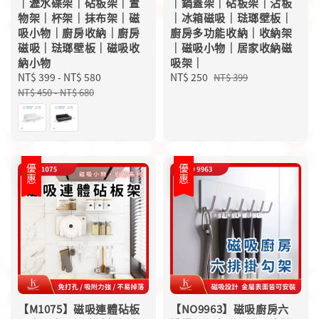
｜瀝水碟架｜砧板架｜置
｜鍋蓋架｜砧板架｜沾板
物架｜杯架｜抹布架｜磁
｜冰箱磁吸｜琺瑯壁板｜
吸小物｜廚房收納｜廚房
廚房多功能收納｜收納架
磁吸｜琺瑯壁板｜磁吸收
｜磁吸小物｜居家收納磁
納小物
吸架｜
Sale
NT$ 399
-
NT$ 580
Regular
Sale
NT$ 250
Regular
NT$ 399
price
price
price
price
NT$ 450
-
NT$ 680
優惠
優惠
【M1075】磁吸連體砧板
【NO9963】磁吸廚房六