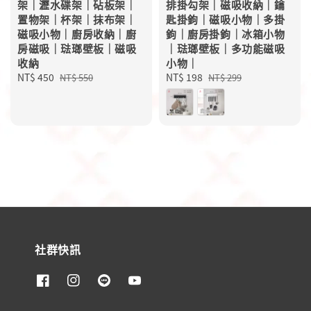
架｜瀝水碟架｜砧板架｜
排掛勾架｜磁吸收納｜鑰
置物架｜杯架｜抹布架｜
匙掛鉤｜磁吸小物｜多掛
磁吸小物｜廚房收納｜廚
鉤｜廚房掛鉤｜冰箱小物
房磁吸｜琺瑯壁板｜磁吸
｜琺瑯壁板｜多功能磁吸
收納
小物｜
Sale
NT$ 450
Regular
Sale
NT$ 198
Regular
NT$ 550
NT$ 299
price
price
price
price
社群快訊