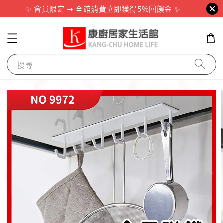
✨ 會員限定 ⇝ 全館消費立即獲得5%回饋金 ✨
搜尋