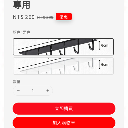
專用
Sale
NT$ 269
Regular
優惠
NT$ 399
price
price
顏色
: 黑色
數量
立即購買
加入購物車