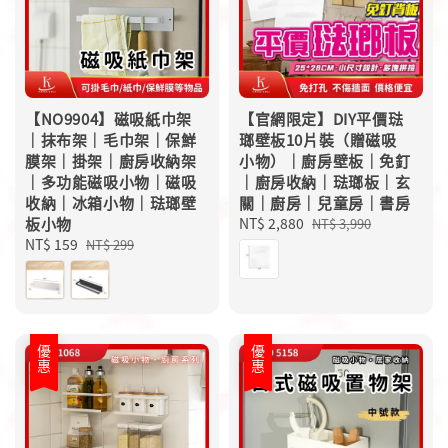
【NO9904】磁吸紙巾架
【官網限定】DIY平價琺
｜抹布架｜毛巾架｜保鮮
瑯壁板10片裝（贈磁吸
膜架｜掛架｜廚房收納架
小物）｜廚房壁板｜免釘
｜多功能磁吸小物｜磁吸
｜廚房收納｜琺瑯板｜玄
收納｜冰箱小物｜琺瑯壁
關｜廚房｜兒童房｜書房
板小物
Sale
NT$ 2,880
Regular
NT$ 3,990
Sale
NT$ 159
Regular
price
price
NT$ 299
price
price
優惠
優惠