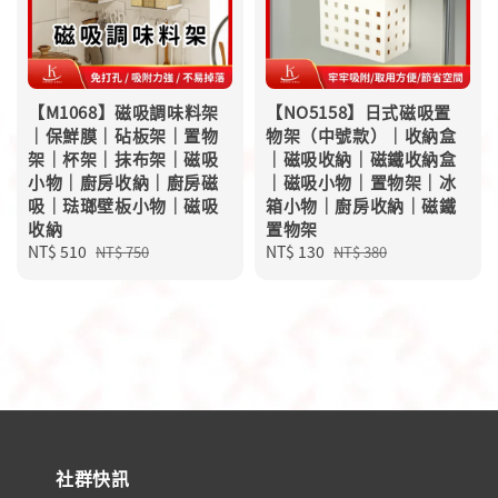
【M1068】磁吸調味料架
【NO5158】日式磁吸置
｜保鮮膜｜砧板架｜置物
物架（中號款）｜收納盒
架｜杯架｜抹布架｜磁吸
｜磁吸收納｜磁鐵收納盒
小物｜廚房收納｜廚房磁
｜磁吸小物｜置物架｜冰
吸｜琺瑯壁板小物｜磁吸
箱小物｜廚房收納｜磁鐵
收納
置物架
Sale
NT$ 510
Regular
Sale
NT$ 130
Regular
NT$ 750
NT$ 380
price
price
price
price
社群快訊