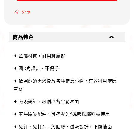
分享
商品特色
✦ 金屬材質，耐用質感好
✦ 圓R角設計，不傷手
✦ 依照你的需求掛放各種廚房小物，有效利用廚房
空間
✦ 磁吸設計，吸附於各金屬表面
✦ 廚房磁吸配件，可搭配DIY磁吸琺瑯壁板使用
✦ 免釘／免打孔／免貼膠，磁吸設計，不傷牆面