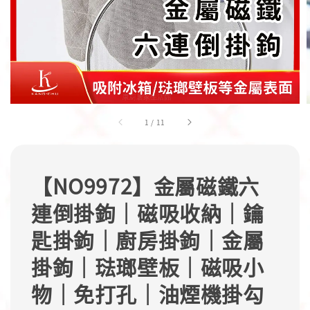
1
/
11
【NO9972】金屬磁鐵六
連倒掛鉤｜磁吸收納｜鑰
匙掛鉤｜廚房掛鉤｜金屬
掛鉤｜琺瑯壁板｜磁吸小
物｜免打孔｜油煙機掛勾