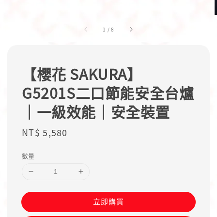
1
/
8
【櫻花 SAKURA】
G5201S二口節能安全台爐
｜一級效能｜安全裝置
Regular
NT$ 5,580
price
數量
立即購買