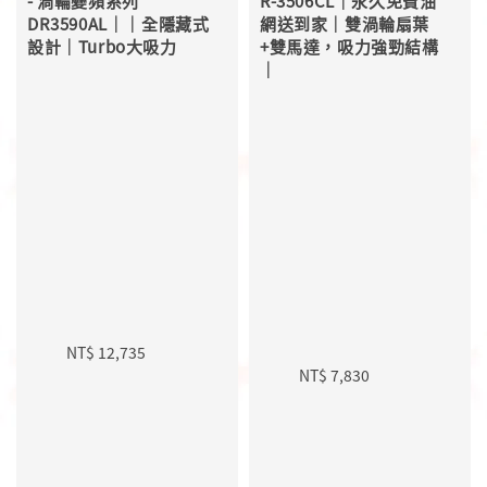
- 渦輪變頻系列 
R-3506CL｜永久免費油
DR3590AL｜｜全隱藏式
網送到家｜雙渦輪扇葉
設計｜Turbo大吸力

+雙馬達，吸力強勁結構
｜

Sale 
Regular 
price
price
Sale 
Regular 
price
price
NT$ 12,735
NT$ 7,830