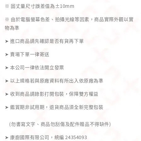
※ 固丈量尺寸誤差值為±10mm
※ 由於電腦螢幕色差、拍攝光線等因素，商品實際外觀以實
物為準
➤ 進口商品請先確認是否有貨再下單 
➤ 賣場下單一律寄送
➤ 本公司一律依法開立發票
➤ 以上規格若與原廠資料有所出入依原廠為準 
➤ 收到商品請錄影打開包裝，保障雙方權益 
    (勿書寫文字、商品勿刮傷及配件贈品不得缺件)
➤ 康廚國際有限公司，統編 24354093 