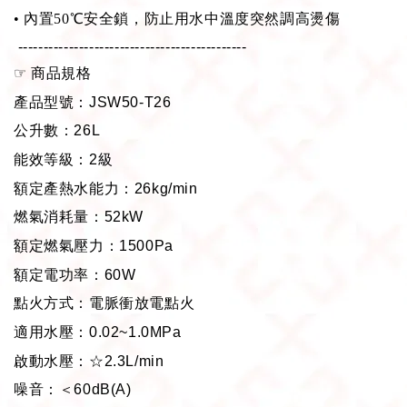
•
內置50℃安全鎖，防止用水中溫度突然調高燙傷
---------------------------------------------
☞
商品規格
產品型號：
JSW50-T26
公升數：
26L
能效等級：
2
級
額定產熱水能力：
26kg/min
燃氣消耗量：
52kW
額定燃氣壓力：
1500Pa
額定電功率：
60W
點火方式：電脈衝放電點火
適用水壓：
0.02~1.0MPa
啟動水壓：☆
2.3L/min
噪音：＜
60dB(A)