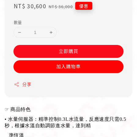
Sale
NT$ 30,600
Regular
優惠
NT$ 36,000
price
price
數量
立即購買
加入購物車
分享
☞
商品特色
•
水量伺服器：精準控制0.3L水流量，反應速度只需0.5
秒，根據水溫自動調節進水量，達到精
準恆溫