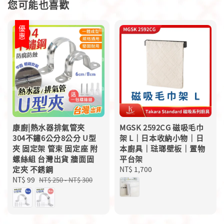
您可能也喜歡
優惠
康廚|熱水器排氣管夾
MGSK 2592CG 磁吸毛巾
304不鏽6公分8公分 U型
架 L｜日本收納小物｜日
夾 固定架 管束 固定座 附
本廚具｜琺瑯壁板｜置物
螺絲組 台灣出貨 牆面固
平台架
定夾 不銹鋼
Regular
NT$ 1,700
Sale
NT$ 99
Regular
price
NT$ 250
-
NT$ 300
price
price