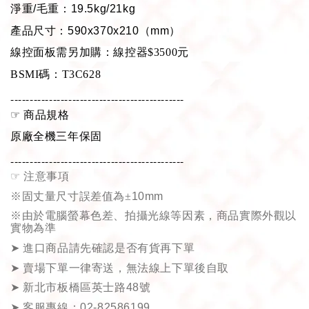
淨重
/
毛重：
19.5kg/21kg
產品尺寸：
590x370x210
（
mm
）
線控面板需另加購：線控器$3500元
BSMI碼：T3C628
---------------------------------------------
☞
商品規格
原廠全機三年保固
---------------------------------------------
☞
注意事項
※固丈量尺寸誤差值為±
10mm
※由於電腦螢幕色差、拍攝光線等因素，商品實際外觀以
實物為準
➤
進口商品請先確認是否有貨再下單
➤
賣場下單一律寄送，無法線上下單後自取
➤
新北市板橋區英士路
48
號
➤
客服專線：
02-82586199