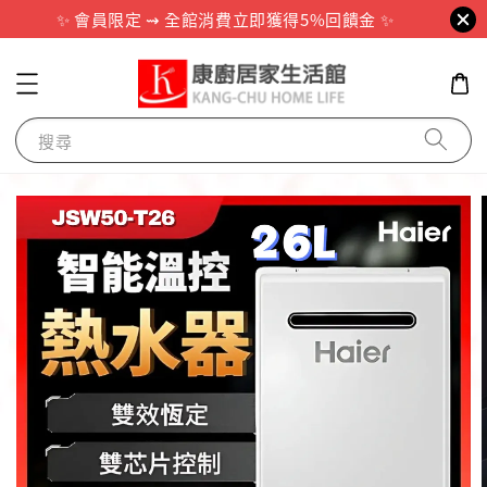
✨ 會員限定 ⇝ 全館消費立即獲得5%回饋金 ✨
搜尋