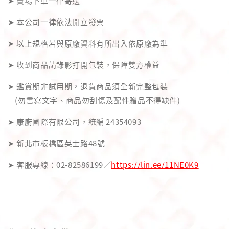
➤ 賣場下單一律寄送
➤ 本公司一律依法開立發票
➤ 以上規格若與原廠資料有所出入依原廠為準
➤ 收到商品請錄影打開包裝，保障雙方權益
➤ 鑑賞期非試用期，退貨商品須全新完整包裝
(勿書寫文字、商品勿刮傷及配件贈品不得缺件)
➤ 康廚國際有限公司，統編 24354093
➤ 新北市板橋區英士路48號
➤ 客服專線：02-82586199／
https://lin.ee/11NE0K9