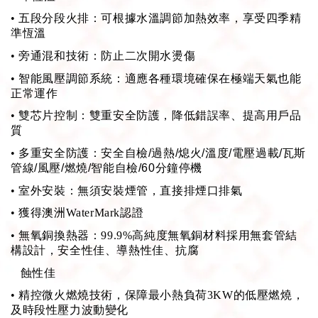
•
五段分段火排：可根據水溫調節加熱效率，享受四季精
準恆溫
•
旁通混和技術：防止二次開水燙傷
•
智能風壓調節系統：適應各種環境確保在極端天氣也能
正常運作
•
雙芯片控制：雙重安全防護，降低錯誤率、提高用戶品
質
• 多重安全防護：安全自檢
/
過熱
/
熄火
/
溫度
/
電壓過載
/
瓦斯
管線
/
風壓
/
燃燒
/
智能自檢
/60
分鐘停機
•
室外安裝：無須安裝煙管，直接排煙口排氣
•
獲得澳洲WaterMark認證
•
無氧銅換熱器：99.9%高純度無氧銅材料採用無套管結
構設計，安全性佳、導熱性佳、抗腐
蝕性佳
•
精控微火燃燒技術，保障最小熱負荷3KW的低壓燃燒，
及時段性壓力波動變化