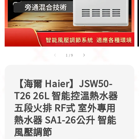
1
/
9
【海爾 Haier】JSW50-
T26 26L 智能控溫熱水器
五段火排 RF式 室外專用
熱水器 SA1-26公升 智能
風壓調節