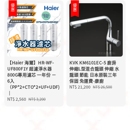
優惠
優惠
【Haier 海爾】HR-WF-
KVK KM6101EC-5 廚房
UF800F1Y 超濾淨水器
伸縮L型混合龍頭 伸縮 水
800G專用濾芯 一年份 －
龍頭 節能 日本原裝三年
6入
保固 免運費-康廚
（PP*2+CTO*2+UF+UDF)
Sale
NT$ 21,200
Regular
NT$ 26,500
｜
price
price
Sale
NT$ 2,560
Regular
NT$ 3,200
price
price