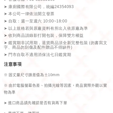
➤
康廚國際有限公司，統編
24354093
➤
本公司一律依法開立發票
➤
自取：
週一至週六
10:00~18:00
➤
以上規格若與原廠資料有所出入依原廠為準
➤
收到商品請錄影打開包裝，保障雙方權益
➤
鑑賞期非試用期，退貨商品須全新完整包裝
(
勿書寫文
字、商品勿刮傷及配件贈品不得缺件
)
➤
門市自取不適用消保法七日鑑賞期
注意事項
※ 固丈量尺寸誤差值為±10mm
※ 由於電腦螢幕色差、拍攝光線等因素，商品實際外觀以實
物為準
➤ 進口商品請先確認是否有貨再下單